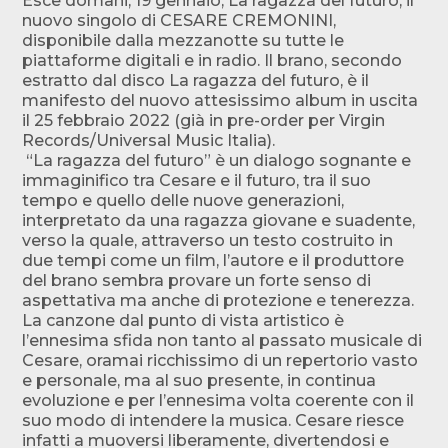
Esce domani, 19 gennaio, La ragazza del futuro, il
nuovo singolo di CESARE CREMONINI,
disponibile dalla mezzanotte su tutte le
piattaforme digitali e in radio. Il brano, secondo
estratto dal disco La ragazza del futuro, è il
manifesto del nuovo attesissimo album in uscita
il 25 febbraio 2022 (già in pre-order per Virgin
Records/Universal Music Italia).
“La ragazza del futuro” è un dialogo sognante e
immaginifico tra Cesare e il futuro, tra il suo
tempo e quello delle nuove generazioni,
interpretato da una ragazza giovane e suadente,
verso la quale, attraverso un testo costruito in
due tempi come un film, l’autore e il produttore
del brano sembra provare un forte senso di
aspettativa ma anche di protezione e tenerezza.
La canzone dal punto di vista artistico è
l’ennesima sfida non tanto al passato musicale di
Cesare, oramai ricchissimo di un repertorio vasto
e personale, ma al suo presente, in continua
evoluzione e per l’ennesima volta coerente con il
suo modo di intendere la musica. Cesare riesce
infatti a muoversi liberamente, divertendosi e