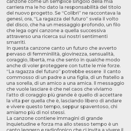
canzone come un semplice singolo della mia
carriera ma le ho dato la responsabilità del titolo
del nuovo progetto. Se “Colibrì” ne raccontava la
genesi, ora, “La ragazza del futuro” svela il volto
del disco, che ha un messaggio profondo, un filo
che lega ogni canzone a quella successiva
attraverso una ricerca sui nostri sentimenti
smarriti.
In questa canzone canto un futuro che avverto
pervaso di femminilità, giovinezza, sensualità,
coraggio, libertà, ma che sento in qualche modo
anche di voler proteggere con tutte le mie forze.
“La ragazza del futuro” potrebbe essere il canto
commosso di un padre a una figlia, di un fratello a
una sorella, di un amico a una amica. Il messaggio
che vuole lasciare è che nel caos che viviamo
l’atto di coraggio più grande è quello di accettare
la vita per quella che è, lasciando libero di andare
e vivere questo tempo, seppur spaventoso, chi
amiamo più di noi stessi.
La canzone contiene immagini di grande
inquietudine e forza ma allo stesso tempo è un
canto leggero e radiofonico che ci invita a vivere il