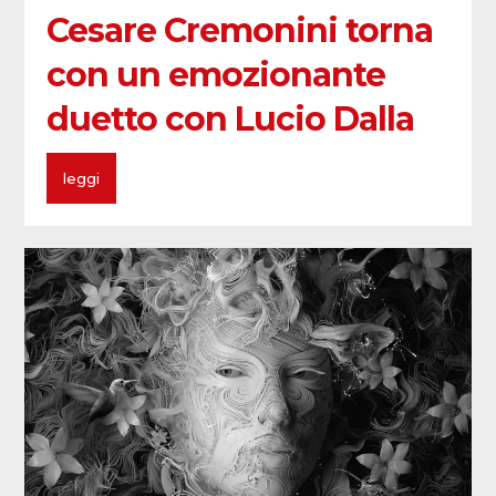
Cesare Cremonini torna
con un emozionante
duetto con Lucio Dalla
leggi