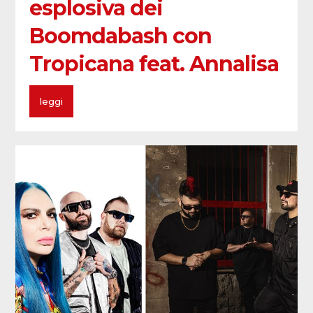
esplosiva dei
Boomdabash con
Tropicana feat. Annalisa
leggi