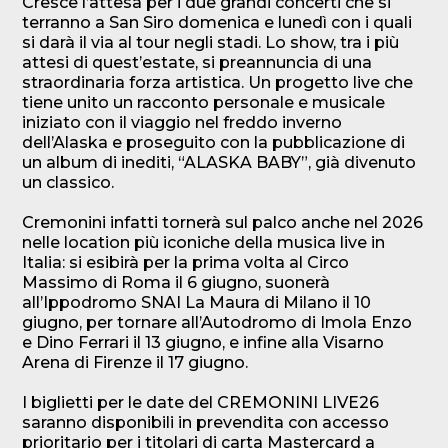
Cresce l’attesa per i due grandi concerti che si
terranno a San Siro domenica e lunedì con i quali
si darà il via al tour negli stadi. Lo show, tra i più
attesi di quest’estate, si preannuncia di una
straordinaria forza artistica. Un progetto live che
tiene unito un racconto personale e musicale
iniziato con il viaggio nel freddo inverno
dell’Alaska e proseguito con la pubblicazione di
un album di inediti, “ALASKA BABY”, già divenuto
un classico.
Cremonini infatti tornerà sul palco anche nel 2026
nelle location più iconiche della musica live in
Italia: si esibirà per la prima volta al Circo
Massimo di Roma il 6 giugno, suonerà
all’Ippodromo SNAI La Maura di Milano il 10
giugno, per tornare all’Autodromo di Imola Enzo
e Dino Ferrari il 13 giugno, e infine alla Visarno
Arena di Firenze il 17 giugno.
I biglietti per le date del CREMONINI LIVE26
saranno disponibili in prevendita con accesso
prioritario per i titolari di carta Mastercard a