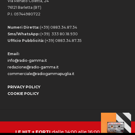
Via Renato Coletta, 24
76121 Barletta (BT)
P.I. 05744980722
Numeri Diretta:
(+39) 0883.34.87.34
Sms/WhatsApp:
(+39) 333 80.18.930
Ufficio Pubblicità:
(+39) 0883.34.87.35
Email:
info@radio-gamma.it
redazione@radio-gamma.it
commerciale@radiogammapuglia.it
PRIVACY POLICY
COOKIE POLICY
LE HIT + FORTI
dalle 14:00 alle 16:00