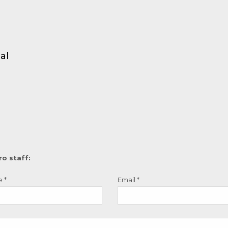
al
ro staff:
e
*
Email
*