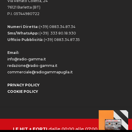
Via Renato Coletta, 24
76121 Barletta (BT)
P.I. 05744980722
Numeri Diretta:
(+39) 0883.34.87.34
Sms/WhatsApp:
(+39) 333 80.18.930
Ufficio Pubblicità:
(+39) 0883.34.87.35
Email:
info@radio-gamma.it
redazione@radio-gamma.it
commerciale@radiogammapuglia.it
PRIVACY POLICY
COOKIE POLICY
LE HIT + FORTI
dalle 00:00 alle 07:00