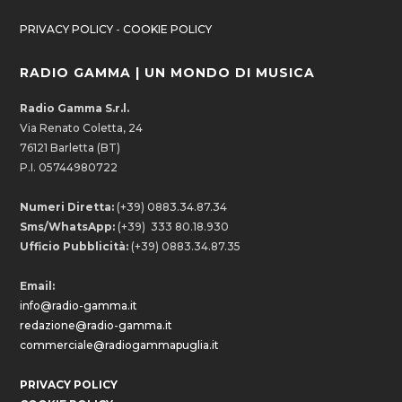
PRIVACY POLICY
-
COOKIE POLICY
RADIO GAMMA | UN MONDO DI MUSICA
Radio Gamma S.r.l.
Via Renato Coletta, 24
76121 Barletta (BT)
P.I. 05744980722
Numeri Diretta:
(+39) 0883.34.87.34
Sms/WhatsApp:
(+39) 333 80.18.930
Ufficio Pubblicità:
(+39) 0883.34.87.35
Email:
info@radio-gamma.it
redazione@radio-gamma.it
commerciale@radiogammapuglia.it
PRIVACY POLICY