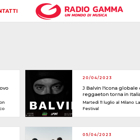
NTATTI
20/04/2023
uovo
J Balvin l'icona globale
reggaeton torna in Itali
con
Martedì 11 luglio al Milano La
ico
Festival
05/04/2023