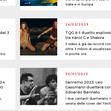
Italia e in Europa
24/02/2023
 dal 3
TQG è il duetto esplosi
tra Karol G e Shakira
Il video è già da record con
oltre 3 milioni di visualizzaz
stro
in poche ore
30/01/2023
 24
Sanremo 2023, Leo
30
Gassmann duetterà co
Edoardo Bennato
,
I due cantanti duetterano n
serata delle cover del Festi