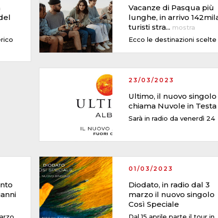
a
Vacanze di Pasqua più
del
lunghe, in arrivo 142mil
turisti stra
...
mostra
erico
Ecco le destinazioni scelte
23/03/2023
Ultimo, il nuovo singolo 
chiama Nuvole in Testa
Sarà in radio da venerdì 24
01/03/2023
anto
Diodato, in radio dal 3
ianni
marzo il nuovo singolo
Così Speciale
marzo
Dal 15 aprile parte il tour in