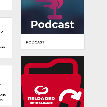
vo
PODCAST
ioni
n
ella
val