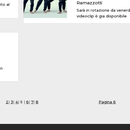
Ramazzotti
ito al
Sarà in rotazione da venerdì.
videoclip è gia disponibile
in
2
|
3
|
4
|
5
|
6
|
7
|
8
Pagina 6