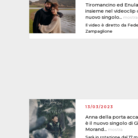
Tiromancino ed Enul
insieme nel videoclip 
nuovo singolo
...
mostra
Il video è diretto da Fed
Zampaglione
13/03/2023
Anna della porta acc
è il nuovo singolo di G
Morand
...
mostra
Sarà in rotazione dal 17 